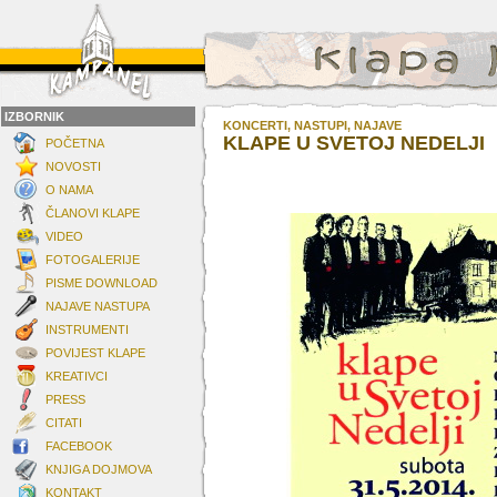
IZBORNIK
KONCERTI, NASTUPI, NAJAVE
KLAPE U SVETOJ NEDELJI
POČETNA
NOVOSTI
O NAMA
ČLANOVI KLAPE
VIDEO
FOTOGALERIJE
PISME DOWNLOAD
NAJAVE NASTUPA
INSTRUMENTI
POVIJEST KLAPE
KREATIVCI
PRESS
CITATI
FACEBOOK
KNJIGA DOJMOVA
KONTAKT