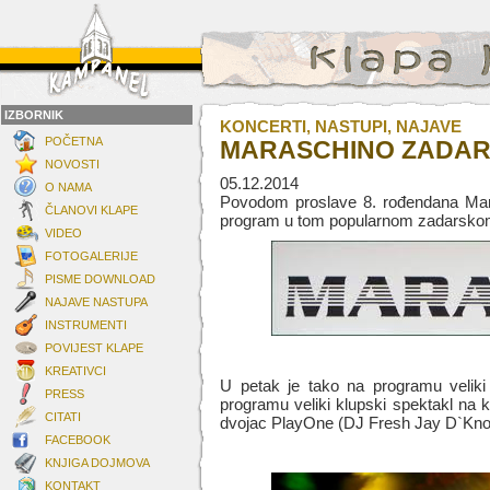
IZBORNIK
KONCERTI, NASTUPI, NAJAVE
POČETNA
MARASCHINO ZADA
NOVOSTI
05.12.2014
O NAMA
Povodom proslave 8. rođendana Mar
ČLANOVI KLAPE
program u tom popularnom zadarsko
VIDEO
FOTOGALERIJE
PISME DOWNLOAD
NAJAVE NASTUPA
INSTRUMENTI
POVIJEST KLAPE
KREATIVCI
U petak je tako na programu veliki
PRESS
programu veliki klupski spektakl na 
CITATI
dvojac
PlayOne (DJ Fresh Jay D`Kno
FACEBOOK
KNJIGA DOJMOVA
KONTAKT