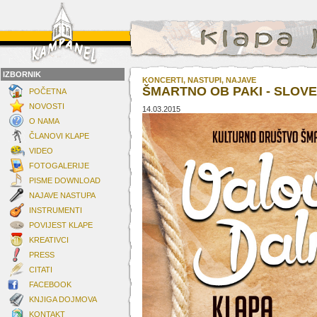
IZBORNIK
KONCERTI, NASTUPI, NAJAVE
ŠMARTNO OB PAKI - SLOVE
POČETNA
NOVOSTI
14.03.2015
O NAMA
ČLANOVI KLAPE
VIDEO
FOTOGALERIJE
PISME DOWNLOAD
NAJAVE NASTUPA
INSTRUMENTI
POVIJEST KLAPE
KREATIVCI
PRESS
CITATI
FACEBOOK
KNJIGA DOJMOVA
KONTAKT