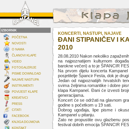
IZBORNIK
KONCERTI, NASTUPI, NAJAVE
POČETNA
ĐANI STIPANIČEV I 
NOVOSTI
2010
O NAMA
ČLANOVI KLAPE
28.08.2010 Nakon nekoliko zapaženih 
na najpoznatijem kulturnom događ
VIDEO
barokne večeri) a to je ŠPANCIR FES
FOTOGALERIJE
Na prvom dijelu koncerta Kampanel 
PISME DOWNLOAD
posjetitelje Špancir Festa, dok je dru
NAJAVE NASTUPA
Jedan od najpoznatijih hrvatskih ten
svima željnima romantike i dobre pism
INSTRUMENTI
klapa Kampanel. Đani će izvesti broj
POVIJEST KLAPE
generacijama.
KREATIVCI
Koncert će se održati na glavnom gr
PRESS
godine s početkom u 19 sati.
Dobrog ugođaja, lipe pisme i okus
CITATI
Kampanel u pitanju.
FACEBOOK
Zato ne propustite ovu glazbenu posl
KNJIGA DOJMOVA
festival dobrih emocija ŠPANCIR FE
KONTAKT