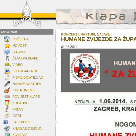
IZBORNIK
KONCERTI, NASTUPI, NAJAVE
HUMANE ZVIJEZDE ZA ŽUP
POČETNA
NOVOSTI
01.06.2014
O NAMA
ČLANOVI KLAPE
VIDEO
FOTOGALERIJE
PISME DOWNLOAD
NAJAVE NASTUPA
INSTRUMENTI
POVIJEST KLAPE
KREATIVCI
PRESS
CITATI
FACEBOOK
KNJIGA DOJMOVA
KONTAKT