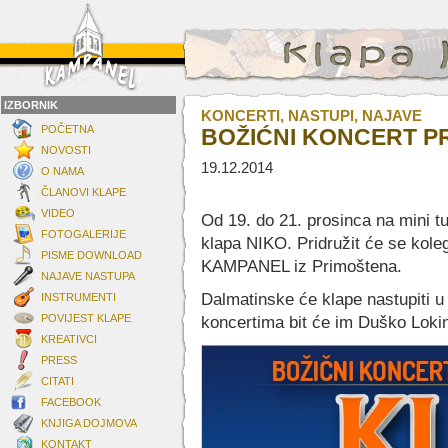
IZBORNIK
KONCERTI, NASTUPI, NAJAVE
POČETNA
BOŽIĆNI KONCERT P
NOVOSTI
19.12.2014
O NAMA
ČLANOVI KLAPE
VIDEO
Od 19. do 21. prosinca na mini tu
FOTOGALERIJE
klapa NIKO. Pridružit će se kol
PISME DOWNLOAD
KAMPANEL iz Primoštena.
NAJAVE NASTUPA
Dalmatinske će klape nastupiti u 
INSTRUMENTI
POVIJEST KLAPE
koncertima bit će im Duško Loki
KREATIVCI
PRESS
CITATI
FACEBOOK
KNJIGA DOJMOVA
KONTAKT