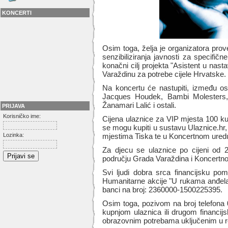
KONCERTI
Osim toga, želja je organizatora prov
senzibiliziranja javnosti za specifi
konačni cilj projekta "Asistent u nasta
Varaždinu za potrebe cijele Hrvatske.
Na koncertu će nastupiti, između ost
Jacques Houdek, Bambi Molester
Žanamari Lalić i ostali.
PRIJAVA
Korisničko ime:
Cijena ulaznice za VIP mjesta 100 ku
se mogu kupiti u sustavu Ulaznice.hr, 
Lozinka:
mjestima Tiska te u Koncertnom ured
Za djecu se ulaznice po cijeni od
području Grada Varaždina i Koncertn
Svi ljudi dobra srca financijsku po
Humanitarne akcije "U rukama anđela"
banci na broj: 2360000-1500225395.
Osim toga, pozivom na broj telefona 
kupnjom ulaznica ili drugom financ
obrazovnim potrebama uključenim u r