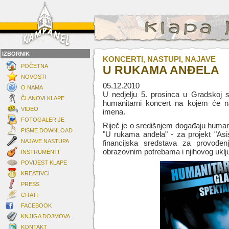
IZBORNIK
KONCERTI, NASTUPI, NAJAVE
POČETNA
U RUKAMA ANĐELA
NOVOSTI
05.12.2010
O NAMA
U nedjelju 5. prosinca u Gradskoj s
ČLANOVI KLAPE
humanitarni koncert na kojem će na
VIDEO
imena.
FOTOGALERIJE
Riječ je o središnjem događaju human
PISME DOWNLOAD
"U rukama anđela" - za projekt "Asiste
NAJAVE NASTUPA
financijska sredstava za provođe
obrazovnim potrebama i njihovog uklj
INSTRUMENTI
POVIJEST KLAPE
KREATIVCI
PRESS
CITATI
FACEBOOK
KNJIGA DOJMOVA
KONTAKT