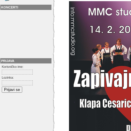
KONCERTI
PRIJAVA
Korisničko ime:
Lozinka: