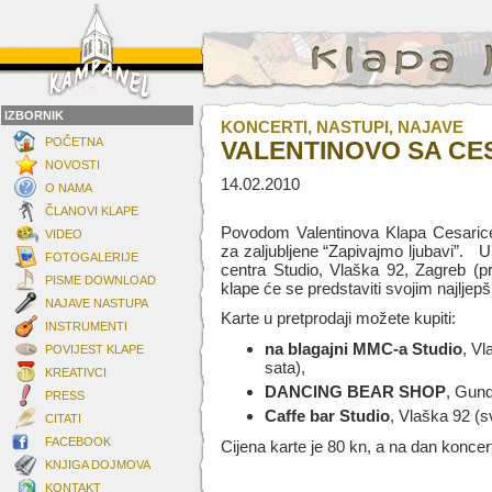
IZBORNIK
KONCERTI, NASTUPI, NAJAVE
POČETNA
VALENTINOVO SA CE
NOVOSTI
14.02.2010
O NAMA
ČLANOVI KLAPE
Povodom Valentinova Klapa Cesarice
VIDEO
za zaljubljene “Zapivajmo ljubavi”. 
FOTOGALERIJE
centra Studio, Vlaška 92, Zagreb (pr
PISME DOWNLOAD
klape će se predstaviti svojim najlje
NAJAVE NASTUPA
Karte u pretprodaji možete kupiti:
INSTRUMENTI
na
blagajni MMC-a Studio
, Vl
POVIJEST KLAPE
sata),
KREATIVCI
DANCING BEAR SHOP
, Gund
PRESS
Caffe bar
Studio
, Vlaška 92 (s
CITATI
FACEBOOK
Cijena karte je 80 kn, a na dan koncer
KNJIGA DOJMOVA
KONTAKT