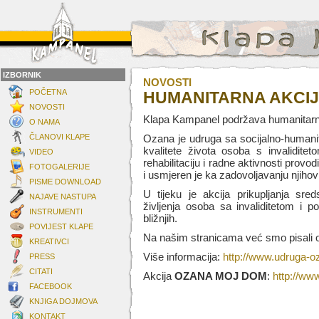
IZBORNIK
NOVOSTI
POČETNA
HUMANITARNA AKCIJ
NOVOSTI
Klapa Kampanel podržava humanitarn
O NAMA
ČLANOVI KLAPE
Ozana je udruga sa socijalno-humanit
kvalitete života osoba s invaliditet
VIDEO
rehabilitaciju i radne aktivnosti prov
FOTOGALERIJE
i usmjeren je ka zadovoljavanju njihov
PISME DOWNLOAD
U tijeku je akcija prikupljanja sr
NAJAVE NASTUPA
življenja osoba sa invaliditetom i
INSTRUMENTI
bližnjih.
POVIJEST KLAPE
Na našim stranicama već smo pisali 
KREATIVCI
Više informacija:
http://www.udruga-o
PRESS
CITATI
Akcija
OZANA MOJ DOM
:
http://ww
FACEBOOK
KNJIGA DOJMOVA
KONTAKT