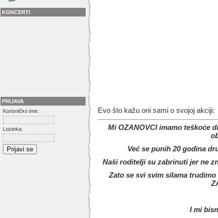
KONCERTI
PRIJAVA
Evo što kažu oni sami o svojoj akciji:
Korisničko ime:
Mi OZANOVCI imamo teškoće drug
Lozinka:
ob
Već se punih 20 godina dr
Naši roditelji su zabrinuti jer ne 
Zato se svi svim silama trudi
Z
I mi bis