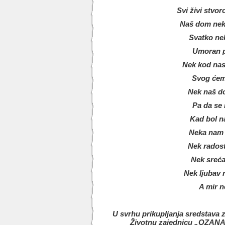
Svi živi stvo
Naš dom nek i
Svatko ne
Umoran pu
Nek kod nas
Svog ćem
Nek naš d
Pa da se 
Kad bol n
Neka nam u
Nek radost
Nek sreća
Nek ljubav 
A mir n
U svrhu prikupljanja sredstava
Životnu zajednicu „OZAN