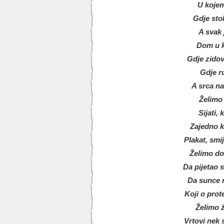
U kojem
Gdje stol
A svak 
Dom u 
Gdje zidov
Gdje r
A srca n
Želimo 
Sijati, 
Zajedno k
Plakat, smi
Želimo do
Da pijetao 
Da sunce n
Koji o pro
Želimo ž
Vrtovi nek 