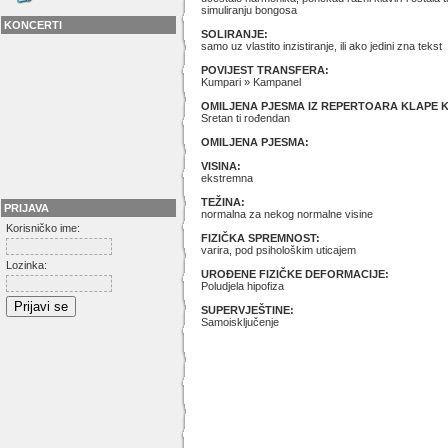
simuliranju bongosa
KONCERTI
SOLIRANJE:
samo uz vlastito inzistiranje, ili ako jedini zna tekst
POVIJEST TRANSFERA:
Kumpari » Kampanel
OMILJENA PJESMA IZ REPERTOARA KLAPE 
Sretan ti rođendan
OMILJENA PJESMA:
VISINA:
ekstremna
TEŽINA:
PRIJAVA
normalna za nekog normalne visine
Korisničko ime:
FIZIČKA SPREMNOST:
varira, pod psihološkim uticajem
Lozinka:
UROĐENE FIZIČKE DEFORMACIJE:
Poludjela hipofiza
SUPERVJEŠTINE:
Samoisključenje