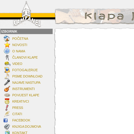
IZBORNIK
POČETNA
NOVOSTI
O NAMA
ČLANOVI KLAPE
VIDEO
FOTOGALERIJE
PISME DOWNLOAD
NAJAVE NASTUPA
INSTRUMENTI
POVIJEST KLAPE
KREATIVCI
PRESS
CITATI
FACEBOOK
KNJIGA DOJMOVA
KONTAKT